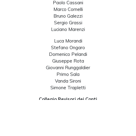
Paolo Cassani
Marco Cornelli
Bruno Galezzi
Sergio Grassi
Luciano Marenzi
Luca Morandi
Stefano Ongaro
Domenico Pelandi
Giuseppe Rota
Giovanni Runggaldier
Primo Sala
Vanda Sironi
Simone Trapletti
Collegio Revisori dei Conti
Maurizio Maffeis
Fabrizio Bellini Lucini
Alessandro Redondi
Segreteria